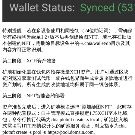
特别提醒：若在多设备使用相同密钥（24位助记词），需确保
所有终端均升级至1.2+版本后再创建绘图NFT。若已存在旧版
本创建的NFT，需删除目标设备中的~/.chia/wallet/db目录及其
内容方可正常识别。
第二阶段：XCH资产准备
矿池初始化需在钱包内预存微量XCH资产。用户可通过区块
链浏览器获取测试代币，或在钱包界面生成专属收款地址进行
资产划转。所有生成的收款地址均归属于同一钱包体系。
第三阶段：NFT智能合约部署
资产准备完成后，进入矿池模块选择"添加绘图NFT"。此时存
在两种配置模式：自主管理模式直接锁定1.75XCH至本地钱
包，命令行执行代码为chia plotnft create -s local；矿池接入模
式需填写HTTPS协议开头的矿池服务地址，对应指令为chia
plotnft create -s pool -u https://pool.domain.com。