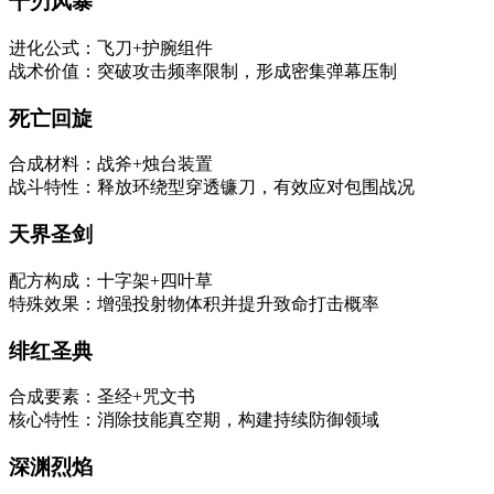
千刃风暴
进化公式：飞刀+护腕组件
战术价值：突破攻击频率限制，形成密集弹幕压制
死亡回旋
合成材料：战斧+烛台装置
战斗特性：释放环绕型穿透镰刀，有效应对包围战况
天界圣剑
配方构成：十字架+四叶草
特殊效果：增强投射物体积并提升致命打击概率
绯红圣典
合成要素：圣经+咒文书
核心特性：消除技能真空期，构建持续防御领域
深渊烈焰