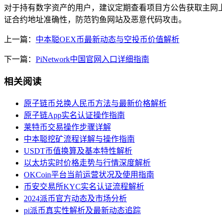
对于持有数字资产的用户，建议定期查看项目方公告获取主网
证合约地址准确性，防范钓鱼网站及恶意代码攻击。
上一篇：
中本聪OEX币最新动态与空投币价值解析
下一篇：
PiNetwork中国官网入口详细指南
相关阅读
原子链币兑换人民币方法与最新价格解析
原子链App实名认证操作指南
莱特币交易操作步骤详解
中本聪挖矿流程详解与操作指南
USDT币值换算及基本特性解析
以太坊实时价格走势与行情深度解析
OKCoin平台当前运营状况及使用指南
币安交易所KYC实名认证流程解析
2024派币官方动态及市场分析
pi派币真实性解析及最新动态追踪