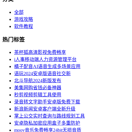
全部
游戏攻略
软件教程
热门标签
茶杯狐高清影视免费畅享
i人事移动端人力资源管理平台
橘子配音AI语音生成多场景应用
语玩2024安卓版语音社交新
北斗导航2024新版发布
美集网购省钱必备神器
秒剪视频剪辑工具使用
录音转文字助手安卓版免费下载
新浪新闻安卓客户端全新升级
掌上公交实时查询与路线规划工具
安卓隐私加密应用盒子多重防护
moov音乐免费畅享24bit无损音质