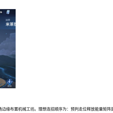
场边缘布置机械工坊。理想连招顺序为：预判走位释放能量矩阵