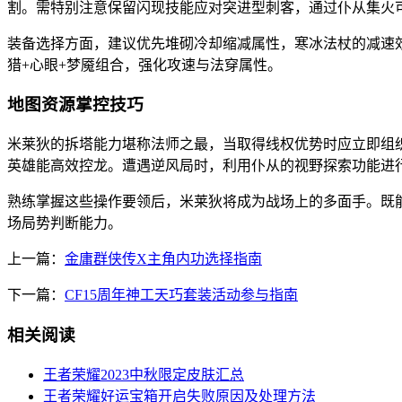
割。需特别注意保留闪现技能应对突进型刺客，通过仆从集火
装备选择方面，建议优先堆砌冷却缩减属性，寒冰法杖的减速
猎+心眼+梦魇组合，强化攻速与法穿属性。
地图资源掌控技巧
米莱狄的拆塔能力堪称法师之最，当取得线权优势时应立即组
英雄能高效控龙。遭遇逆风局时，利用仆从的视野探索功能进
熟练掌握这些操作要领后，米莱狄将成为战场上的多面手。既
场局势判断能力。
上一篇：
金庸群侠传X主角内功选择指南
下一篇：
CF15周年神工天巧套装活动参与指南
相关阅读
王者荣耀2023中秋限定皮肤汇总
王者荣耀好运宝箱开启失败原因及处理方法