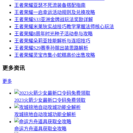
王者荣耀亚瑟不死流装备搭配指南
王者荣耀一启幸运活动规则及兑换攻略
王者荣耀S33亚洲金牌战玩法奖励详解
王者荣耀米莱狄实战技巧教学掌握法师核心玩法
王者荣耀8周年时光种子活动参与攻略
王者荣耀朵莉亚技能解析与连招技巧
王者荣耀S29赛季孙膑出装思路解析
王者荣耀灵宝市集小蛇糕高价出售攻略
更多资讯
更多
2023火箭少女最新口令码免费领取
攻城掠地自动攻城功能全解析
命运方舟道具获取全攻略