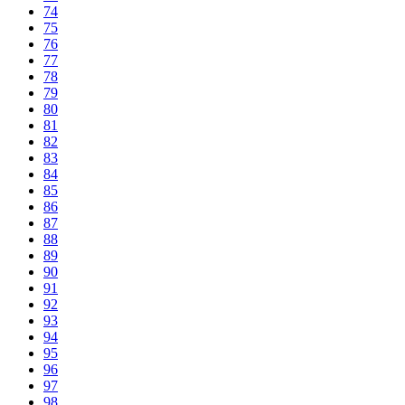
74
75
76
77
78
79
80
81
82
83
84
85
86
87
88
89
90
91
92
93
94
95
96
97
98