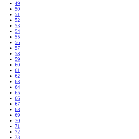
49
50
51
52
53
54
55
56
57
58
59
60
61
62
63
64
65
66
67
68
69
70
71
72
73