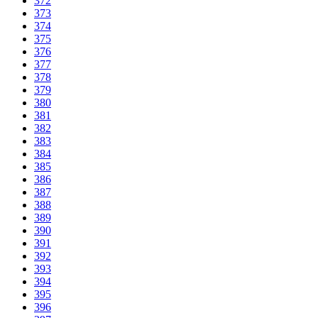
372
373
374
375
376
377
378
379
380
381
382
383
384
385
386
387
388
389
390
391
392
393
394
395
396