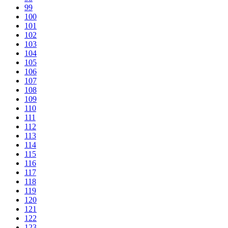
99
100
101
102
103
104
105
106
107
108
109
110
111
112
113
114
115
116
117
118
119
120
121
122
123