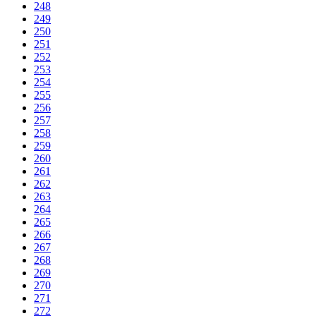
248
249
250
251
252
253
254
255
256
257
258
259
260
261
262
263
264
265
266
267
268
269
270
271
272