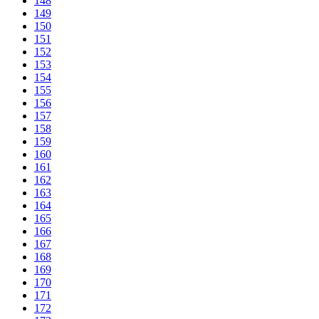
148
149
150
151
152
153
154
155
156
157
158
159
160
161
162
163
164
165
166
167
168
169
170
171
172