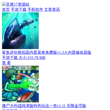
首页
手游下载
手机软件
文章资讯
鲨鱼进化模拟器内置菜单免费版v1.3.0 内置修改器版
手游下载
大小:155.78 MB
查 看
僵尸大作战纯净版特色玩法一览v1.11 无限金币版