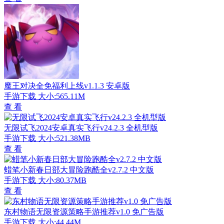
魔王对决全免福利上线v1.1.3 安卓版
手游下载
大小:565.11M
查 看
无限试飞2024安卓真实飞行v24.2.3 全机型版
手游下载
大小:521.38MB
查 看
蜡笔小新春日部大冒险跑酷全v2.7.2 中文版
手游下载
大小:80.37MB
查 看
东村物语无限资源策略手游推荐v1.0 免广告版
手游下载
大小:44.44M