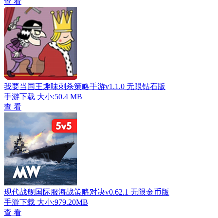
查 看
我要当国王趣味刺杀策略手游v1.1.0 无限钻石版
手游下载
大小:50.4 MB
查 看
现代战舰国际服海战策略对决v0.62.1 无限金币版
手游下载
大小:979.20MB
查 看