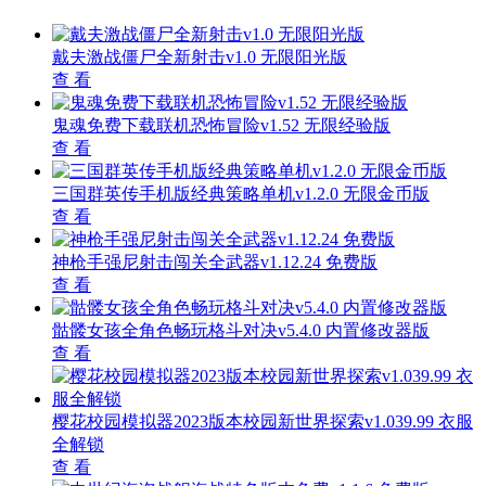
戴夫激战僵尸全新射击v1.0 无限阳光版
查 看
鬼魂免费下载联机恐怖冒险v1.52 无限经验版
查 看
三国群英传手机版经典策略单机v1.2.0 无限金币版
查 看
神枪手强尼射击闯关全武器v1.12.24 免费版
查 看
骷髅女孩全角色畅玩格斗对决v5.4.0 内置修改器版
查 看
樱花校园模拟器2023版本校园新世界探索v1.039.99 衣服
全解锁
查 看