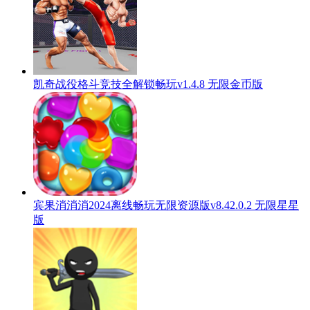
凯奇战役格斗竞技全解锁畅玩v1.4.8 无限金币版
宾果消消消2024离线畅玩无限资源版v8.42.0.2 无限星星
版