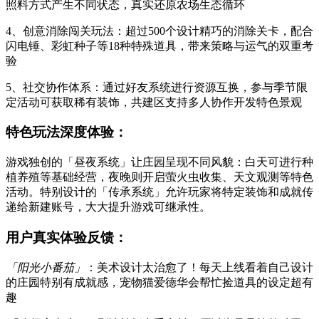
照料方式产生不同状态，真实还原农场生态循环
4、创意消除闯关玩法：超过500个设计精巧的消除关卡，配合
闪电锤、彩虹种子等18种特殊道具，带来策略与运气的双重考
验
5、社交协作体系：通过好友系统进行资源互换，参与季节限
定活动可获取稀有装饰，共建区支持多人协作开发特色景观
特色玩法深度体验：
游戏独创的「昼夜系统」让庄园呈现不同风貌：白天可进行种
植养殖等基础经营，夜晚则开启萤火虫收集、天文观测等特色
活动。特别设计的「传承系统」允许玩家将特定装饰和成就传
递给新建账号，大大提升游戏可继承性。
用户真实体验反馈：
「阳光小番茄」
：美术设计太治愈了！每天上线看着自己设计
的庄园特别有成就感，宠物猫爱德华会帮忙捡道具的设定超有
趣