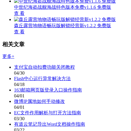
中世纪海盗战舰海战特色版本免费v1.1.6 免费版
查 看
森丘露营地物语畅玩版解锁经营新v1.2.2 免费版
查 看
相关文章
更多+
支付宝自动扣费功能关闭教程
04/30
Flash中心运行异常解决方法
04/18
163邮箱网页版登录入口操作指南
04/01
微博IP属地如何手动修改
04/01
EC文件作用解析与打开方法指南
03/30
有道云笔记导出Word文档操作指南
03/22