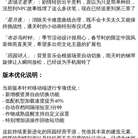
「农场主老李」
：剧情转折出乎意料，原以为只是简单种田，
没想到NPC故事线埋了这么多伏笔，现在已经追更到第三章了
「星月夜」
：消除关卡难度曲线合理，既不会卡关太久又能保
持挑战性，通关时的小动画特别有仪式感
「布谷鸟时钟」
：季节活动设计很用心，春节时的限定中国风
装饰简直美哭，希望多出些文化主题的扩展包
「田园诗人」
：背景音乐会根据场景自动切换，雨天时的钢琴
旋律让人瞬间放松，已经设为手机闹铃了
版本优化说明：
当前版本针对移动端进行专项优化：
- 新增横竖屏自由切换功能
- 低配机型加载速度提升40%
- 自动存档间隔缩短至3分钟
- 作物成熟提醒支持自定义设置
- 特别增加误操作回收站功能
这款持续更新进化的田园经营手游，凭借其丰富的建造元素、