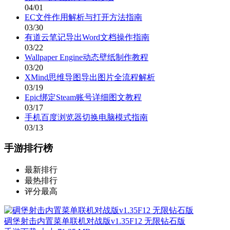
04/01
EC文件作用解析与打开方法指南
03/30
有道云笔记导出Word文档操作指南
03/22
Wallpaper Engine动态壁纸制作教程
03/20
XMind思维导图导出图片全流程解析
03/19
Epic绑定Steam账号详细图文教程
03/17
手机百度浏览器切换电脑模式指南
03/13
手游排行榜
最新排行
最热排行
评分最高
碉堡射击内置菜单联机对战版v1.35F12 无限钻石版