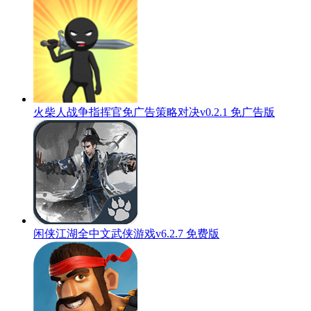
火柴人战争指挥官免广告策略对决v0.2.1 免广告版
闲侠江湖全中文武侠游戏v6.2.7 免费版