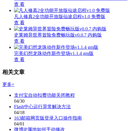
查 看
凡人修真2全功能开放版仙途启程v1.0 免费版
查 看
史莱姆异世界冒险免费畅玩版v0.0.7 内购版
查 看
完美幻想龙珠动作新作登场v1.1.4 gm版
查 看
相关文章
更多+
支付宝自动扣费功能关闭教程
04/30
Flash中心运行异常解决方法
04/18
163邮箱网页版登录入口操作指南
04/01
微博IP属地如何手动修改