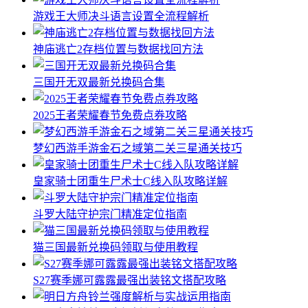
游戏王大师决斗语言设置全流程解析
神庙逃亡2存档位置与数据找回方法
三国开无双最新兑换码合集
2025王者荣耀春节免费点券攻略
梦幻西游手游金石之域第二关三星通关技巧
皇家骑士团重生尸术士C线入队攻略详解
斗罗大陆守护宗门精准定位指南
猫三国最新兑换码领取与使用教程
S27赛季娜可露露最强出装铭文搭配攻略