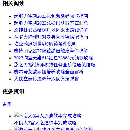
相关阅读
超能力冲刺2023礼包激活码领取指南
超能力冲刺2023兑换码获取方式汇总
原神虹彩蔷薇枫丹地区采集路线详解
斗罗大陆魂师对决昊天阵容搭配指南
坎公骑冠剑世界9解锁条件说明
赛博朋克2077隐藏结局触发条件详解
2023淘宝天猫618红包23888元领取攻略
影之刃3魔铸师极致任务全阶段通关技巧
赛尔号艾欧丽娅培养攻略全面解析
大侠立志传凌鸿轩入队方法详解
更多资讯
更多
不良人3富人之遗轶事完成攻略