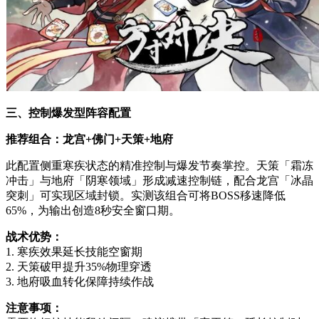
三、控制爆发型阵容配置
推荐组合：龙宫+佛门+天策+地府
此配置侧重寒疾状态的精准控制与爆发节奏掌控。天策「霜冻
冲击」与地府「阴寒领域」形成减速控制链，配合龙宫「冰晶
突刺」可实现区域封锁。实测该组合可将BOSS移速降低
65%，为输出创造8秒安全窗口期。
战术优势：
1. 寒疾效果延长技能空窗期
2. 天策破甲提升35%物理穿透
3. 地府吸血转化保障持续作战
注意事项：