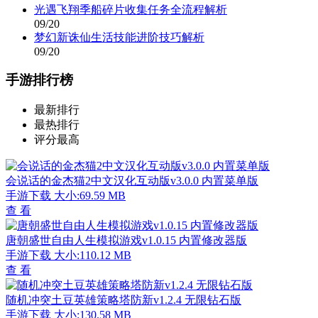
光遇飞翔季船碎片收集任务全流程解析
09/20
梦幻新诛仙生活技能进阶技巧解析
09/20
手游排行榜
最新排行
最热排行
评分最高
会说话的金杰猫2中文汉化互动版v3.0.0 内置菜单版
手游下载
大小:69.59 MB
查 看
唐朝盛世自由人生模拟游戏v1.0.15 内置修改器版
手游下载
大小:110.12 MB
查 看
随机冲突土豆英雄策略塔防新v1.2.4 无限钻石版
手游下载
大小:130.58 MB