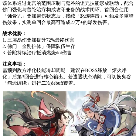
该体系通过龙宫的范围压制与鬼谷的诅咒技能形成联动，配合
佛门强化与普陀治疗构成攻守兼备的战术闭环。首回合使用
「蚀骨咒」叠加易伤状态后，接续「怒涛连击」可触发多重增
伤效果，实测单回合最高可造成27万+的爆发伤害。
战术优势：
1. 三层易伤叠加提升72%最终伤害
2. 佛门「金刚护体」保障队伍生存
3. 普陀持续治疗抵消燃烧dot伤害
注意事项：
需预判敌方净化技能冷却周期，建议在BOSS释放「熔火净
化」后第3回合进行核心输出。若遭遇状态清除，可切换鬼谷
「怨念缠绕」进行二次debuff覆盖。