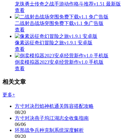
龙珠勇士传奇之战手游动作格斗推荐v1.51 最新版
查看
二战射击战场突围免费下载v1.1 免广告版
查看
像素远征奇幻冒险之旅v1.9.1 安卓版
查看
倒卖模拟器2023安卓经营新作v1.0 手机版
查看
相关文章
更多+
方寸对决烈焰神机通关阵容搭配攻略
08/20
方寸对决燕子坞江湖志全收集指南
06/06
环形战争兵种克制系统深度解析
09/20