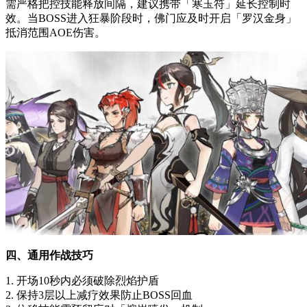
需严格把控技能释放间隔，建议携带「寒玉符」延长控制时
效。当BOSS进入狂暴阶段时，佛门应及时开启「罗汉金身」
抵消范围AOE伤害。
四、通用作战技巧
1. 开场10秒内必须破除烈焰护盾
2. 保持3层以上减疗效果防止BOSS回血