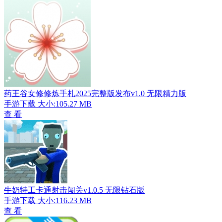
药王谷女修修炼手札2025完整版发布v1.0 无限精力版
手游下载
大小:105.27 MB
查 看
牛奶特工卡通射击闯关v1.0.5 无限钻石版
手游下载
大小:116.23 MB
查 看