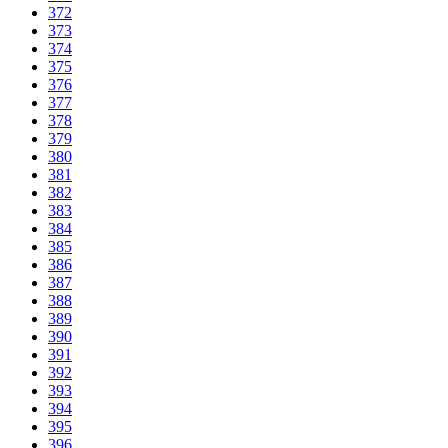
372
373
374
375
376
377
378
379
380
381
382
383
384
385
386
387
388
389
390
391
392
393
394
395
396