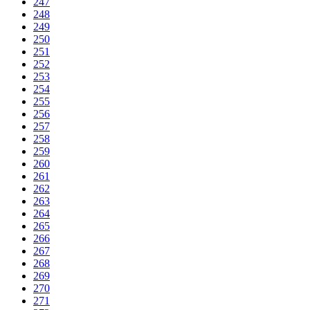
247
248
249
250
251
252
253
254
255
256
257
258
259
260
261
262
263
264
265
266
267
268
269
270
271