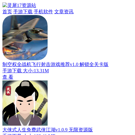
首页
手游下载
手机软件
文章资讯
制空权全战机飞行射击游戏推荐v1.0 解锁全关卡版
手游下载
大小:13.31M
查 看
大侠式人生免费武侠江湖v1.0.9 无限资源版