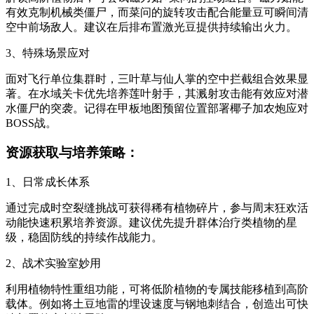
有效克制机械类僵尸，而菜问的旋转攻击配合能量豆可瞬间清
空中前场敌人。建议在后排布置激光豆提供持续输出火力。
3、特殊场景应对
面对飞行单位集群时，三叶草与仙人掌的空中拦截组合效果显
著。在水域关卡优先培养莲叶射手，其溅射攻击能有效应对潜
水僵尸的突袭。记得在甲板地图预留位置部署椰子加农炮应对
BOSS战。
资源获取与培养策略：
1、日常成长体系
通过完成时空裂缝挑战可获得稀有植物碎片，参与周末狂欢活
动能快速积累培养资源。建议优先提升群体治疗类植物的星
级，稳固防线的持续作战能力。
2、战术实验室妙用
利用植物特性重组功能，可将低阶植物的专属技能移植到高阶
载体。例如将土豆地雷的埋设速度与钢地刺结合，创造出可快