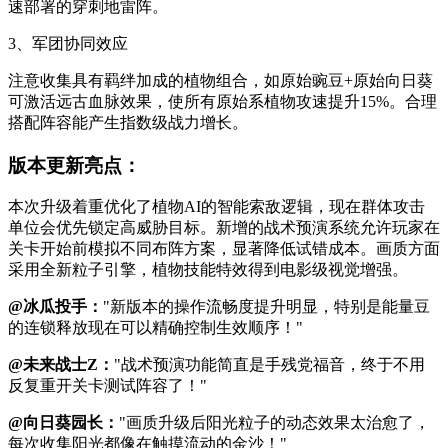
速部署的穿刺地雷阵。
3、军团协同效应
注意收集具有羁绊加成的植物组合，如原始豌豆+原始向日葵
可激活远古血脉效果，使所有原始系植物攻速提升15%。合理
搭配阵容能产生指数级战力增长。
版本更新亮点：
本次升级着重优化了植物AI的智能索敌逻辑，现在群体攻击
单位会优先锁定高威胁目标。新增的战术预演系统允许玩家在
关卡开始前模拟不同布阵方案，显著降低试错成本。画质方面
采用全新粒子引擎，植物技能特效得到电影级视觉增强。
@冰瓜投手：
"新版本的操作流畅度提升明显，特别是能量豆
的连锁释放现在可以精确控制生效顺序！"
@未来战士Z：
"战术预演功能简直是手残党福音，终于不用
反复重开关卡测试阵容了！"
@向日葵园长：
"画质升级后阳光粒子的动态效果太治愈了，
每次收集阳光都像在触摸流动的金沙！"