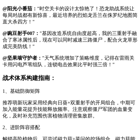
@阳光小番茄：
"时空关卡的设计太惊艳了！恐龙助战系统让
每局对战都有新惊喜，最近培养的烈焰龙舌兰在侏罗纪地图简
直大杀四方！"
@豌豆射手007：
"基因改造系统自由度超高，我的三重射手融
合了寒冰属性后，现在可以同时减速三路僵尸，配合火龙草形
成完美防线！"
@坚果墙守护者：
"天气系统增加了策略维度，记得在雷雨关
卡用闪电芦苇组队，连锁电击效果比平时强三倍！"
战术体系构建指南：
1、基础防御矩阵
推荐萌新玩家采用经典向日葵+双重射手的开局组合，中期可
加入能量花提升技能释放频率。注意观察僵尸军团的血量变
化，及时补充范围伤害植物清理密集敌群。
2、进阶阵容搭配
解锁高阶植物后，可尝试磁力菇+菜问的控场组合。磁力菇能