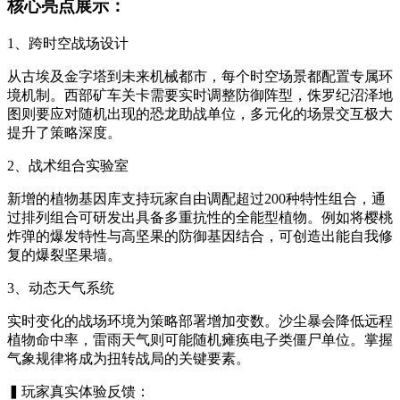
核心亮点展示：
1、跨时空战场设计
从古埃及金字塔到未来机械都市，每个时空场景都配置专属环
境机制。西部矿车关卡需要实时调整防御阵型，侏罗纪沼泽地
图则要应对随机出现的恐龙助战单位，多元化的场景交互极大
提升了策略深度。
2、战术组合实验室
新增的植物基因库支持玩家自由调配超过200种特性组合，通
过排列组合可研发出具备多重抗性的全能型植物。例如将樱桃
炸弹的爆发特性与高坚果的防御基因结合，可创造出能自我修
复的爆裂坚果墙。
3、动态天气系统
实时变化的战场环境为策略部署增加变数。沙尘暴会降低远程
植物命中率，雷雨天气则可能随机瘫痪电子类僵尸单位。掌握
气象规律将成为扭转战局的关键要素。
▍玩家真实体验反馈：