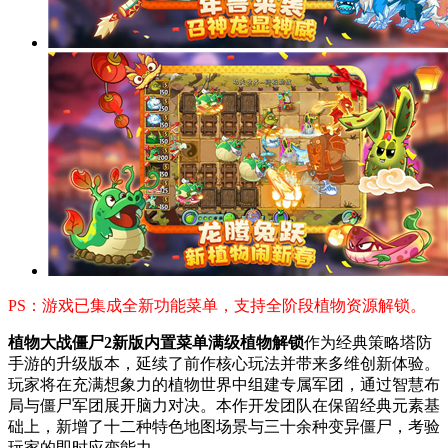
PS：游戏已集成全新功能菜单，支持全阶段植物资源解锁。
植物大战僵尸2新版内置菜单满级植物解锁
作为经典策略塔防
手游的升级版本，延续了前作核心玩法并带来多维创新体验。
玩家将在充满想象力的植物世界中组建专属军团，通过智慧布
局与僵尸军团展开脑力对决。本作开发团队在保留经典元素基
础上，新增了十二种特色地图场景与三十余种变异僵尸，考验
玩家的即时应变能力。