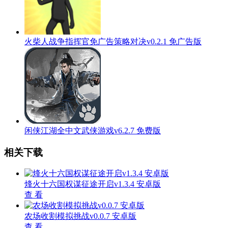
火柴人战争指挥官免广告策略对决v0.2.1 免广告版
闲侠江湖全中文武侠游戏v6.2.7 免费版
相关下载
烽火十六国权谋征途开启v1.3.4 安卓版
查 看
农场收割模拟挑战v0.0.7 安卓版
查 看