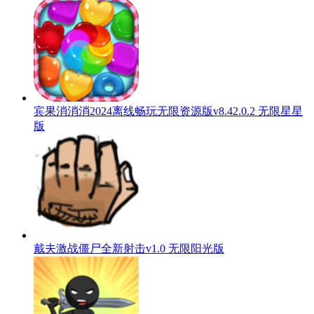
宾果消消消2024离线畅玩无限资源版v8.42.0.2 无限星星
版
戴夫激战僵尸全新射击v1.0 无限阳光版