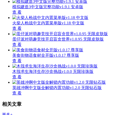
模拟建造3中文版完整功能v1.9.1 安卓版
查 看
火柴人枪战中文内置菜单版v1.18 中文版
查 看
蛋仔派对萌趣竞技开启盲盒世界v1.0.95 无限皮肤版
查 看
美食街物语食材全开版v1.0.17 尊享版
查 看
木筏求生海洋生存沙盒挑战v1.0.0 无限珍珠版
查 看
英雄冲啊中文版全解锁内置功能v1.2.0 无限钻石版
查 看
相关文章
更多+