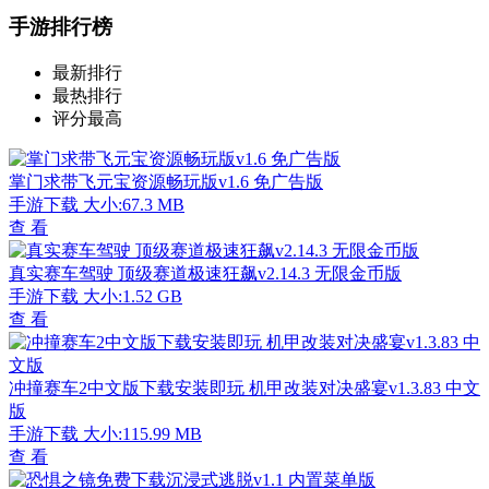
手游排行榜
最新排行
最热排行
评分最高
掌门求带飞元宝资源畅玩版v1.6 免广告版
手游下载
大小:67.3 MB
查 看
真实赛车驾驶 顶级赛道极速狂飙v2.14.3 无限金币版
手游下载
大小:1.52 GB
查 看
冲撞赛车2中文版下载安装即玩 机甲改装对决盛宴v1.3.83 中文
版
手游下载
大小:115.99 MB
查 看