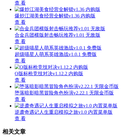
查 看
爆炒江湖美食经营全解锁v1.36 内购版
查 看
合金兵团横版射击畅玩推荐v1.01 无敌版
查 看
超级喵星人萌系英雄激战v1.0.1 免费版
查 看
Q版标枪竞技对决v1.12.2 内购版
查 看
堕落暗影暗黑冒险角色扮演v2.22.1 无限金币版
查 看
逆袭奇遇记人生重启模拟之旅v1.0 内置菜单版
查 看
相关文章