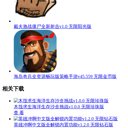
戴夫激战僵尸全新射击v1.0 无限阳光版
海岛奇兵全资源畅玩版策略手游v45.559 无限金币版
相关下载
木筏求生海洋生存沙盒挑战v1.0.0 无限珍珠版
查 看
英雄冲啊中文版全解锁内置功能v1.2.0 无限钻石版