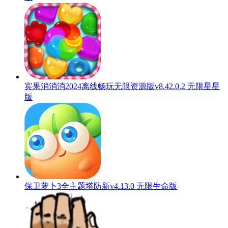
宾果消消消2024离线畅玩无限资源版v8.42.0.2 无限星星
版
保卫萝卜3全主题塔防新v4.13.0 无限生命版