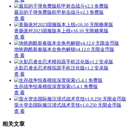
最后的子弹免费版机甲射击战斗v2.3 免费版
查 看
香肠派对2023国服版本上线v16.10 无限糖果版
查 看
地铁跑酷新春版本全角色解锁v4.12.0 无限金币版
查 看
火影忍者全忍术模拟器手机汉化版v1.2 安卓版
查 看
生存战争恒泰模组深度探索v5.4.1 免费版
查 看
萤火突击国际服沉浸式战术竞技v1.0.250 无限金币版
查 看
相关文章