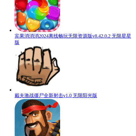
宾果消消消2024离线畅玩无限资源版v8.42.0.2 无限星星
版
戴夫激战僵尸全新射击v1.0 无限阳光版