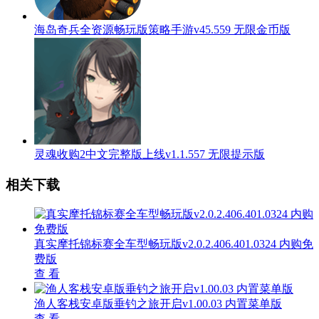
海岛奇兵全资源畅玩版策略手游v45.559 无限金币版
灵魂收购2中文完整版上线v1.1.557 无限提示版
相关下载
真实摩托锦标赛全车型畅玩版v2.0.2.406.401.0324 内购免
费版
查 看
渔人客栈安卓版垂钓之旅开启v1.00.03 内置菜单版
查 看