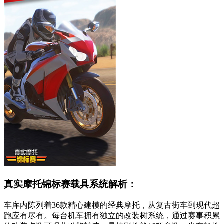
真实摩托锦标赛载具系统解析：
车库内陈列着36款精心建模的经典摩托，从复古街车到现代超
跑应有尽有。每台机车拥有独立的改装树系统，通过赛事积累