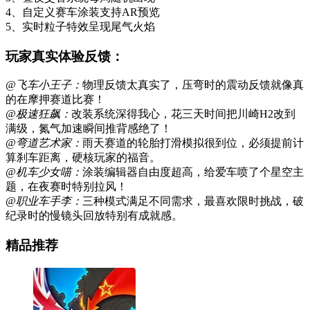
4、自定义赛车涂装支持AR预览
5、实时粒子特效呈现尾气火焰
玩家真实体验反馈：
@飞车小王子：
物理反馈太真实了，压弯时的震动反馈就像真
的在摩押赛道比赛！
@极速狂飙：
改装系统深得我心，花三天时间把川崎H2改到
满级，氮气加速瞬间推背感绝了！
@弯道艺术家：
雨天赛道的轮胎打滑模拟很到位，必须提前计
算刹车距离，硬核玩家的福音。
@机车少女喵：
涂装编辑器自由度超高，给爱车喷了个星空主
题，在夜赛时特别拉风！
@职业车手李：
三种模式满足不同需求，最喜欢限时挑战，破
纪录时的慢镜头回放特别有成就感。
精品推荐