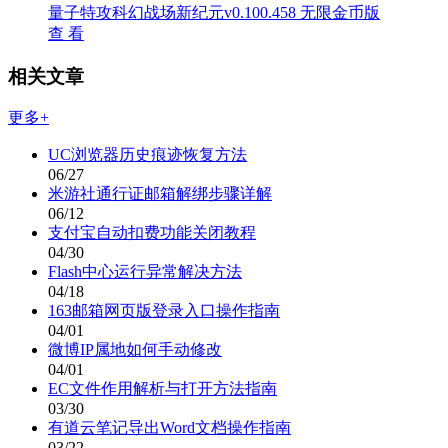
量子特攻科幻战场新纪元v0.100.458 无限金币版
查 看
相关文章
更多+
UC浏览器历史痕迹恢复方法
06/27
米游社通行证邮箱解绑步骤详解
06/12
支付宝自动扣费功能关闭教程
04/30
Flash中心运行异常解决方法
04/18
163邮箱网页版登录入口操作指南
04/01
微博IP属地如何手动修改
04/01
EC文件作用解析与打开方法指南
03/30
有道云笔记导出Word文档操作指南
03/22