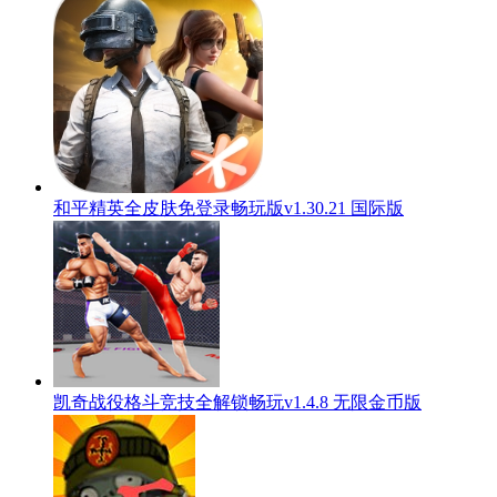
和平精英全皮肤免登录畅玩版v1.30.21 国际版
凯奇战役格斗竞技全解锁畅玩v1.4.8 无限金币版