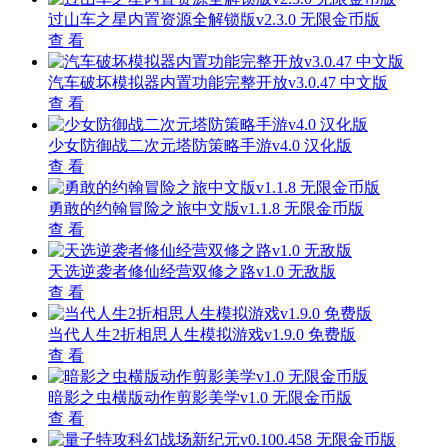
过山车之星内置资源全解锁版v2.3.0 无限金币版
查 看
汽车破坏模拟器内置功能完整开放v3.0.47 中文版
查 看
少女防御战二次元塔防策略手游v4.0 汉化版
查 看
勇敢的约翰冒险之旅中文版v1.1.8 无限金币版
查 看
天选逆袭者修仙经营双修之路v1.0 无敌版
查 看
当代人生2折相思人生模拟游戏v1.9.0 免费版
查 看
暗影之虫横版动作剪影美学v1.0 无限金币版
查 看