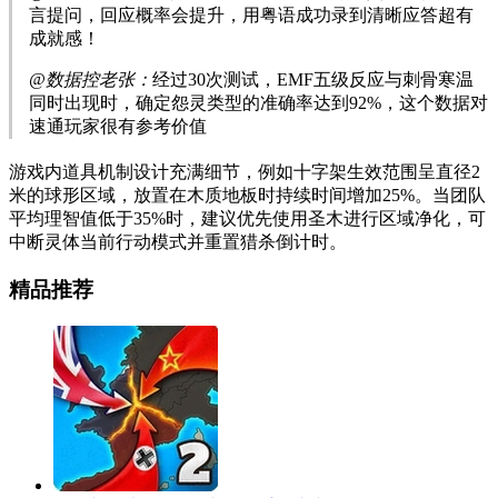
言提问，回应概率会提升，用粤语成功录到清晰应答超有
成就感！
@数据控老张：
经过30次测试，EMF五级反应与刺骨寒温
同时出现时，确定怨灵类型的准确率达到92%，这个数据对
速通玩家很有参考价值
游戏内道具机制设计充满细节，例如十字架生效范围呈直径2
米的球形区域，放置在木质地板时持续时间增加25%。当团队
平均理智值低于35%时，建议优先使用圣木进行区域净化，可
中断灵体当前行动模式并重置猎杀倒计时。
精品推荐