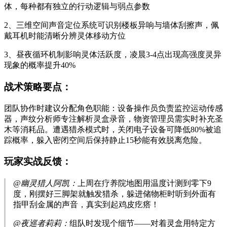
体，每种都有独立的行动逻辑与弱点参数
2、三维空间声音定位系统可识别楼板异响与墙体刮擦声，佩
戴耳机时能清晰分辨灵体移动方位
3、昼夜循环机制影响灵体活跃度，凌晨3-4点出现高强度灵异
现象的概率提升40%
战术策略要点：
团队协作时建议分配角色职能：设备操作员负责监控运动传感
器，声纹分析师专注解析灵盒录音，物资管理员需实时补充圣
木等消耗品。遭遇猎杀模式时，关闭电子设备可降低80%被追
踪概率，躲入密闭空间后保持静止15秒能有效脱离危险。
玩家实战反馈：
@幽灵猎人阿凯：
上周在疗养院地图用温度计测到零下9
度，刚摆好三脚架就触发猎杀，躲进储物柜时听到外面有
指甲刮金属的声音，真实到起鸡皮疙瘩！
@夜巡者莉莉：
组队时发现个细节——对着灵盒用特定方