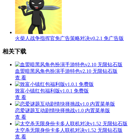
火柴人战争指挥官免广告策略对决v0.2.1 免广告版
相关下载
血盟暗黑风角色扮演手游特色v2.10 无限钻石版
查 看
致富小镇红包福利版v1.0.1 免费版
查 看
恋爱谜题互动剧情抉择挑战v1.0 内置菜单版
查 看
太空杀无限身份卡多人联机对决v1.52 无限钻石版
查 看