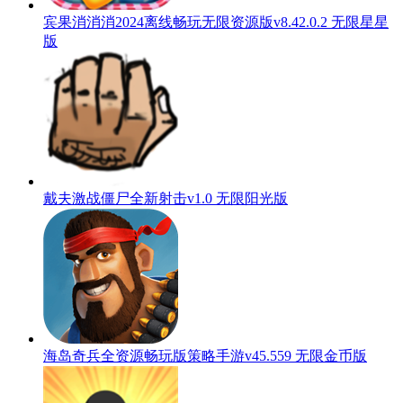
宾果消消消2024离线畅玩无限资源版v8.42.0.2 无限星星
版
戴夫激战僵尸全新射击v1.0 无限阳光版
海岛奇兵全资源畅玩版策略手游v45.559 无限金币版