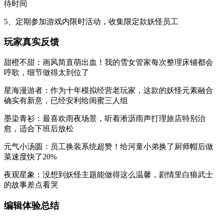
待时间
5、定期参加游戏内限时活动，收集限定款妖怪员工
玩家真实反馈
甜橙不甜：画风简直萌出血！我的雪女管家每次整理床铺都会
哼歌，细节做得太到位了
星海漫游者：作为十年模拟经营老玩家，这款的妖怪元素融合
确实有新意，已经安利给闺蜜三人组
墨染青衫：最喜欢雨夜场景，听着淅沥雨声打理旅店特别治
愈，适合下班后放松
元气小汤圆：员工换装系统超赞！给河童小弟换了厨师帽后做
菜速度快了20%
夜观星象：没想到妖怪主题能做得这么温馨，剧情里白狼武士
的故事差点看哭
编辑体验总结