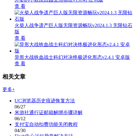
查 看
火柴人战争遗产巨人版无限资源畅玩v2024.1.3 无限钻石
版
查 看
异形大战铁血战士科幻对决终极进化形态v2.4.1 安卓版
查 看
相关文章
更多+
UC浏览器历史痕迹恢复方法
06/27
米游社通行证邮箱解绑步骤详解
06/12
支付宝自动扣费功能关闭教程
04/30