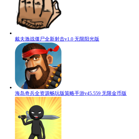
戴夫激战僵尸全新射击v1.0 无限阳光版
海岛奇兵全资源畅玩版策略手游v45.559 无限金币版