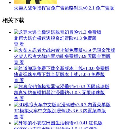
火柴人战争指挥官免广告策略对决v0.2.1 免广告版
相关下载
龙窟大逃亡极速逃脱奇幻冒险v1.3 免费版
查 看
火柴人忍者大战内置功能免费版v3.9 无限金币版
查 看
轨道弹珠免费下载全新版本上线v1.0.0 免费版
查 看
超真实钓鱼模拟器沉浸垂钓v1.0.3 无限珍珠版
查 看
3D模拟火车中文版沉浸驾驶v3.6.3 内置菜单版
查 看
外婆的小农院田园生活物语v1.0.41 红包版