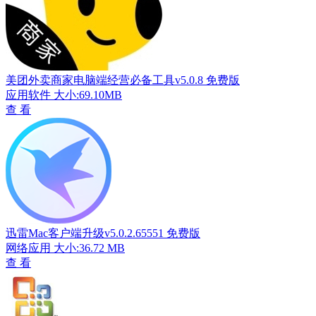
美团外卖商家电脑端经营必备工具v5.0.8 免费版
应用软件
大小:69.10MB
查 看
迅雷Mac客户端升级v5.0.2.65551 免费版
网络应用
大小:36.72 MB
查 看