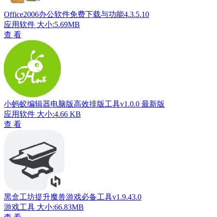
Office2006办公软件免费下载与功能4.3.5.10
应用软件
大小:5.69MB
查 看
小蚂蚁编辑器电脑版高效排版工具v1.0.0 最新版
应用软件
大小:4.66 KB
查 看
黑盒工坊提升魔兽游戏必备工具v1.9.43.0
游戏工具
大小:66.83MB