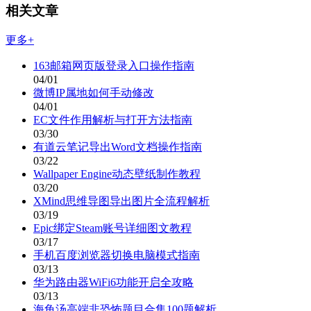
相关文章
更多+
163邮箱网页版登录入口操作指南
04/01
微博IP属地如何手动修改
04/01
EC文件作用解析与打开方法指南
03/30
有道云笔记导出Word文档操作指南
03/22
Wallpaper Engine动态壁纸制作教程
03/20
XMind思维导图导出图片全流程解析
03/19
Epic绑定Steam账号详细图文教程
03/17
手机百度浏览器切换电脑模式指南
03/13
华为路由器WiFi6功能开启全攻略
03/13
海龟汤高端非恐怖题目合集100题解析