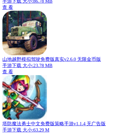
手游下载
大小:86.78 MB
查 看
山地越野模拟驾驶免费版真实v2.6.0 无限金币版
手游下载
大小:23.78 MB
查 看
塔防魔法勇士中文免费版策略手游v1.1.4 无广告版
手游下载
大小:63.29 M