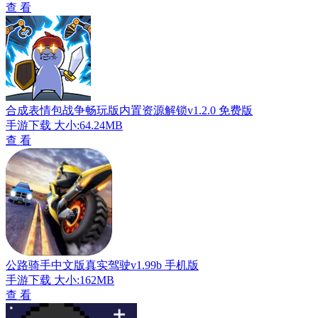
查 看
合成表情包战争畅玩版内置资源解锁v1.2.0 免费版
手游下载
大小:64.24MB
查 看
公路骑手中文版真实驾驶v1.99b 手机版
手游下载
大小:162MB
查 看