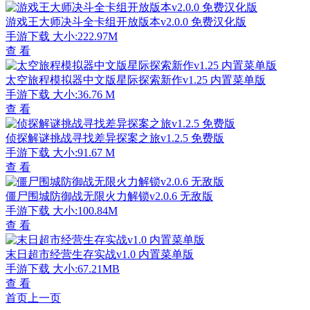
游戏王大师决斗全卡组开放版本v2.0.0 免费汉化版
手游下载
大小:222.97M
查 看
太空旅程模拟器中文版星际探索新作v1.25 内置菜单版
手游下载
大小:36.76 M
查 看
侦探解谜挑战寻找差异探案之旅v1.2.5 免费版
手游下载
大小:91.67 M
查 看
僵尸围城防御战无限火力解锁v2.0.6 无敌版
手游下载
大小:100.84M
查 看
末日超市经营生存实战v1.0 内置菜单版
手游下载
大小:67.21MB
查 看
首页
上一页