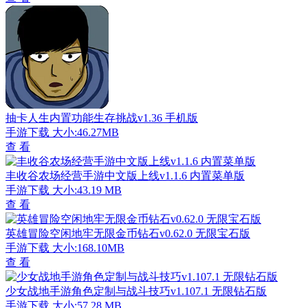
抽卡人生内置功能生存挑战v1.36 手机版
手游下载
大小:46.27MB
查 看
丰收谷农场经营手游中文版上线v1.1.6 内置菜单版
手游下载
大小:43.19 MB
查 看
英雄冒险空闲地牢无限金币钻石v0.62.0 无限宝石版
手游下载
大小:168.10MB
查 看
少女战地手游角色定制与战斗技巧v1.107.1 无限钻石版
手游下载
大小:57.28 MB