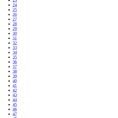
23
24
25
26
27
28
29
30
31
32
33
34
35
36
37
38
39
40
41
42
43
44
45
46
47