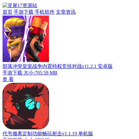
首页
手游下载
手机软件
文章资讯
部落冲突皇室战争内置特权竞技对战v11.2.1 安卓版
手游下载
大小:705.59 MB
查 看
代号撤离定制功能畅玩射击v1.1.19 单机版