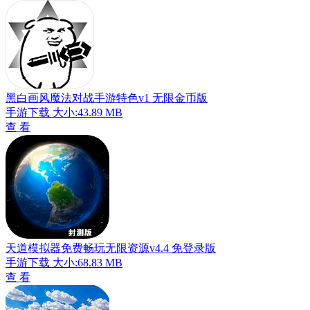
黑白画风魔法对战手游特色v1 无限金币版
手游下载
大小:43.89 MB
查 看
天道模拟器免费畅玩无限资源v4.4 免登录版
手游下载
大小:68.83 MB
查 看