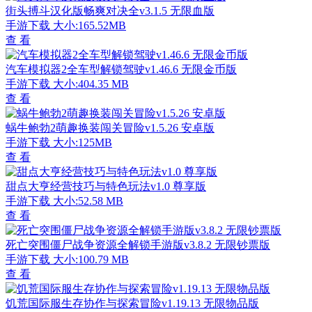
街头搏斗汉化版畅爽对决全v3.1.5 无限血版
手游下载
大小:165.52MB
查 看
汽车模拟器2全车型解锁驾驶v1.46.6 无限金币版
手游下载
大小:404.35 MB
查 看
蜗牛鲍勃2萌趣换装闯关冒险v1.5.26 安卓版
手游下载
大小:125MB
查 看
甜点大亨经营技巧与特色玩法v1.0 尊享版
手游下载
大小:52.58 MB
查 看
死亡突围僵尸战争资源全解锁手游版v3.8.2 无限钞票版
手游下载
大小:100.79 MB
查 看
饥荒国际服生存协作与探索冒险v1.19.13 无限物品版