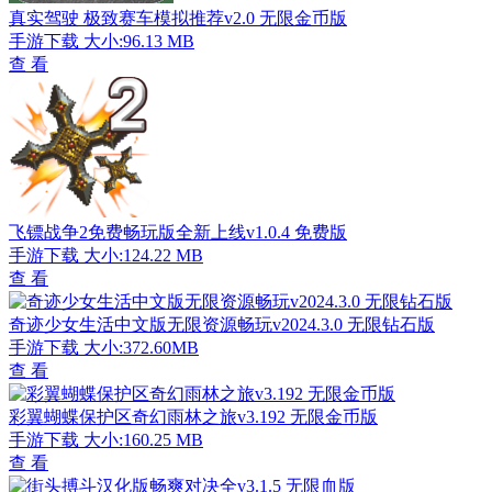
真实驾驶 极致赛车模拟推荐v2.0 无限金币版
手游下载
大小:96.13 MB
查 看
飞镖战争2免费畅玩版全新上线v1.0.4 免费版
手游下载
大小:124.22 MB
查 看
奇迹少女生活中文版无限资源畅玩v2024.3.0 无限钻石版
手游下载
大小:372.60MB
查 看
彩翼蝴蝶保护区奇幻雨林之旅v3.192 无限金币版
手游下载
大小:160.25 MB
查 看