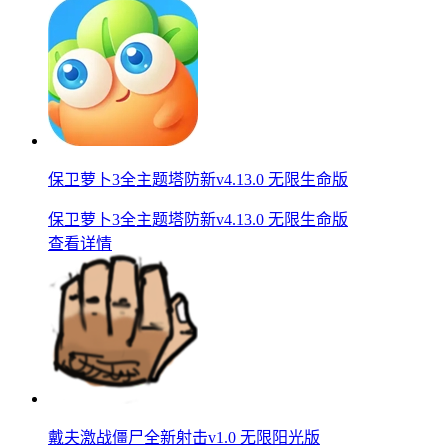
保卫萝卜3全主题塔防新v4.13.0 无限生命版
保卫萝卜3全主题塔防新v4.13.0 无限生命版
查看详情
戴夫激战僵尸全新射击v1.0 无限阳光版