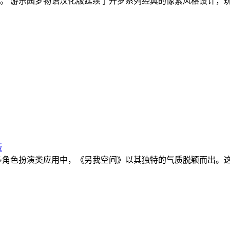
。 游乐园梦物语汉化版延续了开罗系列经典的像素风格设计，
版
多角色扮演类应用中，《另我空间》以其独特的气质脱颖而出。