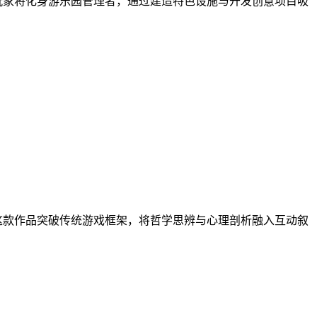
玩家将化身游乐园管理者，通过建造特色设施与开发创意项目吸
这款作品突破传统游戏框架，将哲学思辨与心理剖析融入互动叙