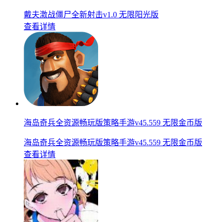
戴夫激战僵尸全新射击v1.0 无限阳光版
查看详情
海岛奇兵全资源畅玩版策略手游v45.559 无限金币版
海岛奇兵全资源畅玩版策略手游v45.559 无限金币版
查看详情