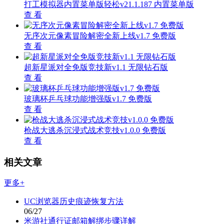
打工模拟器内置菜单版轻松v21.1.187 内置菜单版
查 看
无序次元像素冒险解密全新上线v1.7 免费版
查 看
超新星派对全免版竞技新v1.1 无限钻石版
查 看
玻璃杯乒乓球功能增强版v1.7 免费版
查 看
枪战大逃杀沉浸式战术竞技v1.0.0 免费版
查 看
相关文章
更多+
UC浏览器历史痕迹恢复方法
06/27
米游社通行证邮箱解绑步骤详解