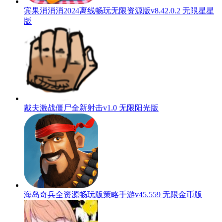
宾果消消消2024离线畅玩无限资源版v8.42.0.2 无限星星
版
戴夫激战僵尸全新射击v1.0 无限阳光版
海岛奇兵全资源畅玩版策略手游v45.559 无限金币版