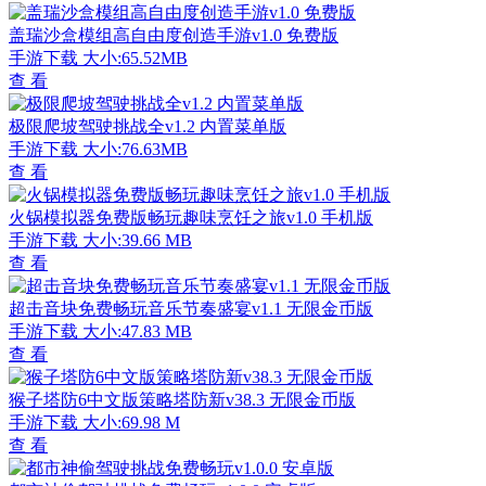
盖瑞沙盒模组高自由度创造手游v1.0 免费版
手游下载
大小:65.52MB
查 看
极限爬坡驾驶挑战全v1.2 内置菜单版
手游下载
大小:76.63MB
查 看
火锅模拟器免费版畅玩趣味烹饪之旅v1.0 手机版
手游下载
大小:39.66 MB
查 看
超击音块免费畅玩音乐节奏盛宴v1.1 无限金币版
手游下载
大小:47.83 MB
查 看
猴子塔防6中文版策略塔防新v38.3 无限金币版
手游下载
大小:69.98 M
查 看