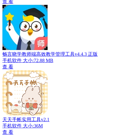
查 看
畅言晓学教师端高效教学管理工具v4.4.3 正版
手机软件
大小:72.88 MB
查 看
天天手帐实用工具v2.1
手机软件
大小:36M
查 看