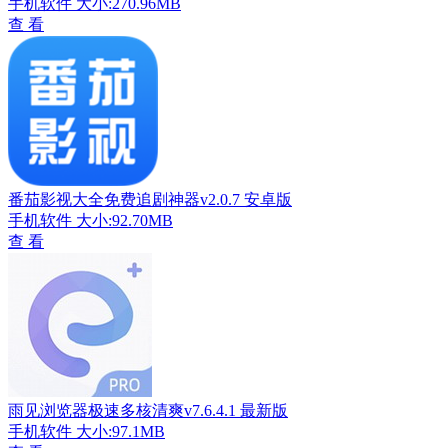
手机软件
大小:270.96MB
查 看
番茄影视大全免费追剧神器v2.0.7 安卓版
手机软件
大小:92.70MB
查 看
雨见浏览器极速多核清爽v7.6.4.1 最新版
手机软件
大小:97.1MB