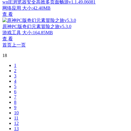
wnIE浏览器安全高效多页面畅游v1.1.49.06081
网络应用
大小:42.40MB
查 看
原神PC版奇幻元素冒险之旅v5.3.0
游戏工具
大小:164.85MB
查 看
首页
上一页
18
1
2
3
4
5
6
7
8
9
10
11
12
13