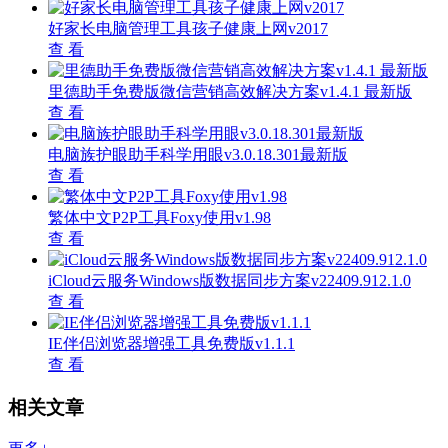
好家长电脑管理工具孩子健康上网v2017
查 看
里德助手免费版微信营销高效解决方案v1.4.1 最新版
查 看
电脑族护眼助手科学用眼v3.0.18.301最新版
查 看
繁体中文P2P工具Foxy使用v1.98
查 看
iCloud云服务Windows版数据同步方案v22409.912.1.0
查 看
IE伴侣浏览器增强工具免费版v1.1.1
查 看
相关文章