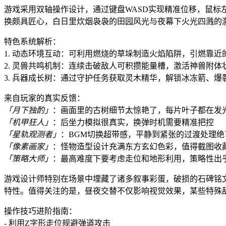
游戏采用双轴操作设计，通过键盘WASD实现精准位移，鼠
换颇具匠心，白日里炊烟袅袅的田园风光与夜幕下火光四溅的
特色系统解析：
1. 动态环境互动：可利用燃烧的草垛制造火焰陷阱，引燃靠近
2. 灵兽共鸣机制：连续击破敌人可积攒能量槽，激活神兽附体
3. 兵器成长树：通过守护任务获取灵木精华，解锁冰冻箭、爆
来自玩家的真实反馈：
「月下独酌」
：画面里的古树细节太惊艳了，每片叶子都在发
「机甲狂人」
：后坐力模拟很真实，换弹时机需要精准把控
「星轨观测者」
：BGM切换超带感，平静到紧张的过渡处理绝
「像素画家」
：怪物造型设计充满东方玄幻色彩，值得截图收
「策略大师」
：最高难度下要考虑走位和地形利用，策略性出
游戏设计师特别在场景中埋藏了诸多叙事彩蛋，破损的石碑铭
特性。值得关注的是，昼夜交替不仅影响视觉效果，某些特殊
操作技巧进阶指南：
- 利用Z字形走位规避弹道攻击