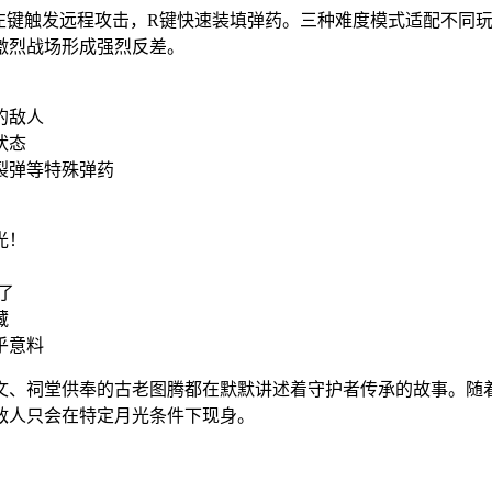
标左键触发远程攻击，R键快速装填弹药。三种难度模式适配不同
激烈战场形成强烈反差。
的敌人
状态
裂弹等特殊弹药
光！
了
藏
乎意料
文、祠堂供奉的古老图腾都在默默讲述着守护者传承的故事。随
敌人只会在特定月光条件下现身。